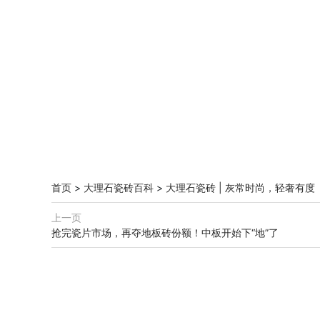
首页
>
大理石瓷砖百科
>
大理石瓷砖 | 灰常时尚，轻奢有度
上一页
抢完瓷片市场，再夺地板砖份额！中板开始下“地”了