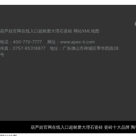
葫芦娃官网在线入口超耐磨
大理石瓷砖
网站XML地图
电话：400-770-7777 网址：www.apex-ir.com
传真：0757-85318877 地址：广东佛山市禅城区季华西路28
号
葫芦娃官网在线入口超耐磨大理石
瓷砖
瓷砖十大品牌
陶