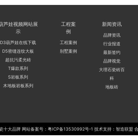
葫芦娃视频网站展
工程案
新闻资讯
示
例
品牌资讯
D3葫芦娃在线下载
工程案例
行业报道
D5密缝连纹大板
别墅案例
最新签约
超抗污柔光砖
品牌视觉
T爆款系列
大理石瓷砖百
S岩板系列
科
木地板岩板系列
地板砖
瓷十大品牌
网站备案号：
粤ICP备13530992号-1
技术支持：智造联盟 合