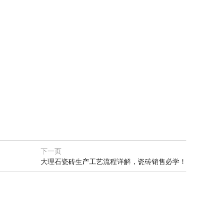
下一页
大理石瓷砖生产工艺流程详解，瓷砖销售必学！