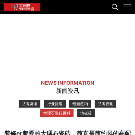
NEWS INFORMATION
新闻资讯
品牌资讯
行业报道
最新签约
品牌视觉
大理石瓷砖百科
地板砖
装修er都爱的大理石瓷砖，简直是简约风的高配