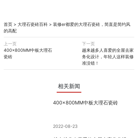
首页
>
大理石瓷砖百科
>
装修er都爱的大理石瓷砖，简直是简约风
的高配
上一页
下一页
400x800MM中板大理石
越来越多人喜爱的全屋去家
瓷砖
务化设计，年轻人这样装修
准没错！
相关新闻
400x800MM中板大理石瓷砖
2022-08-23