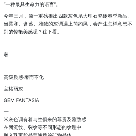
“一种最具生命力的语言”。
今年三月，简一重磅推出四款灰色系大理石瓷砖春季新品。
当柔和、含蓄、雅致的灰调遇上简约风，会产生怎样意想不
到的惊艳美感呢？往下看。
奢
高级质感·奢而不化
宝格丽灰
GEM FANTASIA
—
米灰色调有着与生俱来的尊贵及雅致感
在团流纹、裂纹等不同形态的纹理中
融入珠宝般晶莹通透的矿物晶体