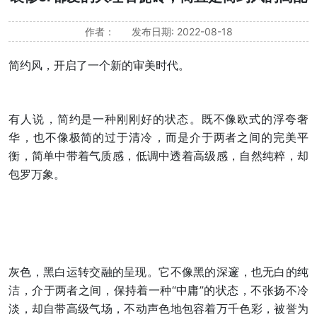
作者：
发布日期: 2022-08-18
简约风，开启了一个新的审美时代。
有人说，简约是一种刚刚好的状态。既不像欧式的浮夸奢
华，也不像极简的过于清冷，而是介于两者之间的完美平
衡，简单中带着气质感，低调中透着高级感，自然纯粹，却
包罗万象。
灰色，黑白运转交融的呈现。它不像黑的深邃，也无白的纯
洁，介于两者之间，保持着一种“中庸”的状态，不张扬不冷
淡，却自带高级气场，不动声色地包容着万千色彩，被誉为